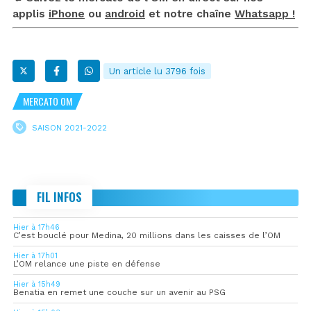
applis
iPhone
ou
android
et notre chaîne
Whatsapp !
Un article lu 3796 fois
MERCATO OM
SAISON 2021-2022
FIL INFOS
Hier à 17h46
C’est bouclé pour Medina, 20 millions dans les caisses de l’OM
Hier à 17h01
L’OM relance une piste en défense
Hier à 15h49
Benatia en remet une couche sur un avenir au PSG