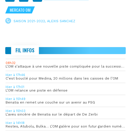
MERCATO OM
SAISON 2021-2022
,
ALEXIS SANCHEZ
FIL INFOS
08h32
L’OM s’attaque à une nouvelle piste compliquée pour la succession de Rulli
Hier à 17h46
C’est bouclé pour Medina, 20 millions dans les caisses de l’OM
Hier à 17h01
L’OM relance une piste en défense
Hier à 15h49
Benatia en remet une couche sur un avenir au PSG
Hier à 15h03
L’aveu sincère de Benatia sur le départ de De Zerbi
Hier à 14h18
Restes, Atubolu, Bulka… L’OM galère pour son futur gardien numéro 1