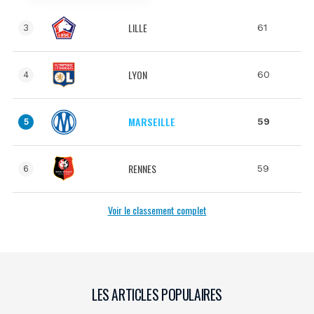
LILLE
61
3
LYON
60
4
MARSEILLE
59
5
RENNES
59
6
Voir le classement complet
LES ARTICLES POPULAIRES