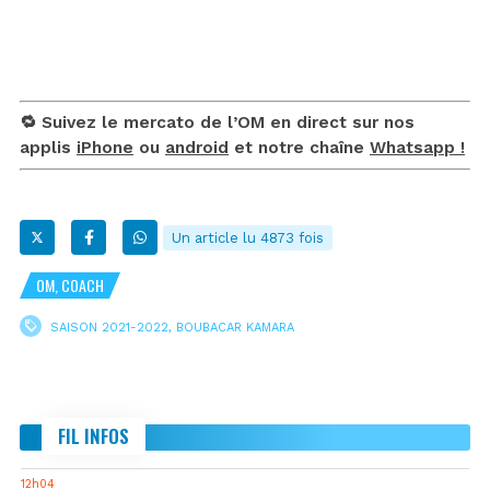
🔁 Suivez le mercato de l’OM en direct sur nos
applis
iPhone
ou
android
et notre chaîne
Whatsapp !
Un article lu 4873 fois
OM, COACH
SAISON 2021-2022
,
BOUBACAR KAMARA
FIL INFOS
12h04