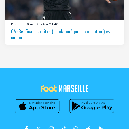
Publié le 16 Avr 2024 à 15h46
OM-Benfica : l’arbitre (condamné pour corruption) est
connu