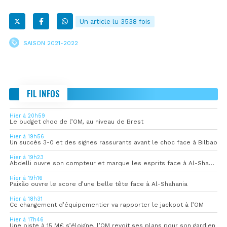
Un article lu 3538 fois
SAISON 2021-2022
FIL INFOS
Hier à 20h59
Le budget choc de l’OM, au niveau de Brest
Hier à 19h56
Un succès 3-0 et des signes rassurants avant le choc face à Bilbao
Hier à 19h23
Abdelli ouvre son compteur et marque les esprits face à Al-Shahania
Hier à 19h16
Paixão ouvre le score d’une belle tête face à Al-Shahania
Hier à 18h31
Ce changement d’équipementier va rapporter le jackpot à l’OM
Hier à 17h46
Une piste à 15 M€ s’éloigne, l’OM revoit ses plans pour son gardien