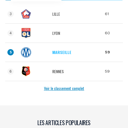
LILLE
61
3
LYON
60
4
MARSEILLE
59
5
RENNES
59
6
Voir le classement complet
LES ARTICLES POPULAIRES