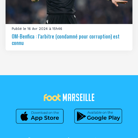
Publié le 16 Avr 2024 à 15h46
OM-Benfica : l’arbitre (condamné pour corruption) est
connu