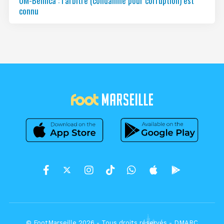
OM-Benfica : l’arbitre (condamné pour corruption) est
connu
© FootMarseille 2026 - Tous droits réservés -
DMARC