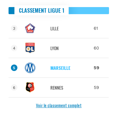
CLASSEMENT LIGUE 1
LILLE
61
3
LYON
60
4
MARSEILLE
59
5
RENNES
59
6
Voir le classement complet