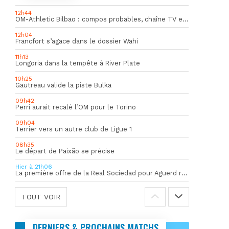
12h44
OM-Athletic Bilbao : compos probables, chaîne TV et heure du match
12h04
Francfort s’agace dans le dossier Wahi
11h13
Longoria dans la tempête à River Plate
10h25
Gautreau valide la piste Bulka
09h42
Perri aurait recalé l’OM pour le Torino
09h04
Terrier vers un autre club de Ligue 1
08h35
Le départ de Paixão se précise
Hier à 21h06
La première offre de la Real Sociedad pour Aguerd refusée par l’OM
TOUT VOIR
DERNIERS & PROCHAINS MATCHS