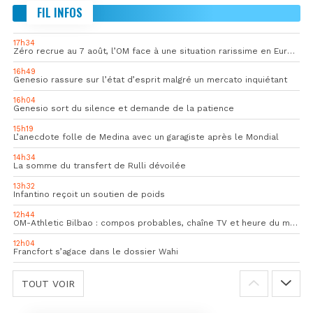
FIL INFOS
17h34
Zéro recrue au 7 août, l’OM face à une situation rarissime en Europe
16h49
Genesio rassure sur l’état d’esprit malgré un mercato inquiétant
16h04
Genesio sort du silence et demande de la patience
15h19
L’anecdote folle de Medina avec un garagiste après le Mondial
14h34
La somme du transfert de Rulli dévoilée
13h32
Infantino reçoit un soutien de poids
12h44
OM-Athletic Bilbao : compos probables, chaîne TV et heure du match
12h04
Francfort s’agace dans le dossier Wahi
TOUT VOIR