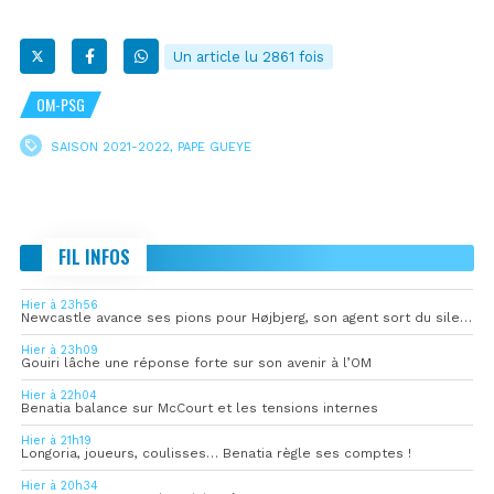
Un article lu 2861 fois
OM-PSG
SAISON 2021-2022
,
PAPE GUEYE
FIL INFOS
Hier à 23h56
Newcastle avance ses pions pour Højbjerg, son agent sort du silence
Hier à 23h09
Gouiri lâche une réponse forte sur son avenir à l’OM
Hier à 22h04
Benatia balance sur McCourt et les tensions internes
Hier à 21h19
Longoria, joueurs, coulisses… Benatia règle ses comptes !
Hier à 20h34