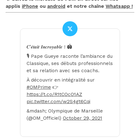
applis
iPhone
ou
android
et notre chaîne
Whatsapp !
𝑪’𝒆́𝒕𝒂𝒊𝒕 𝑰𝒏𝒄𝒓𝒐𝒚𝒂𝒃𝒍𝒆 ! 🏟
🎙 Pape Gueye raconte l’ambiance du
Classique, ses débuts professionnels
et sa relation avec ses coachs.
À découvrir en intégralité sur
#OMPrime
👉
https://t.co/R1tCOcO1AZ
pic.twitter.com/w2S4gt6Cqi
&mdash; Olympique de Marseille
(@OM_Officiel)
October 29, 2021