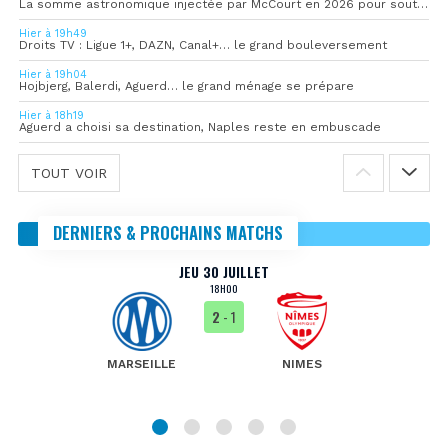
La somme astronomique injectée par McCourt en 2026 pour soutenir l’OM
Hier à 19h49
Droits TV : Ligue 1+, DAZN, Canal+… le grand bouleversement
Hier à 19h04
Hojbjerg, Balerdi, Aguerd… le grand ménage se prépare
Hier à 18h19
Aguerd a choisi sa destination, Naples reste en embuscade
TOUT VOIR
DERNIERS & PROCHAINS MATCHS
JEU 30 JUILLET
18H00
2
- 1
MARSEILLE
NIMES