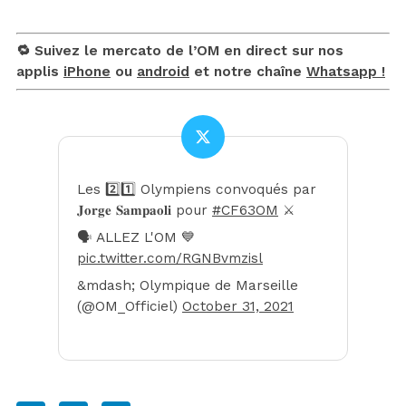
🔁 Suivez le mercato de l’OM en direct sur nos
applis
iPhone
ou
android
et notre chaîne
Whatsapp !
Les 2️⃣1️⃣ Olympiens convoqués par
𝐉𝐨𝐫𝐠𝐞 𝐒𝐚𝐦𝐩𝐚𝐨𝐥𝐢 pour
#CF63OM
⚔️
🗣 ALLEZ L'OM 💙
pic.twitter.com/RGNBvmzisl
&mdash; Olympique de Marseille
(@OM_Officiel)
October 31, 2021