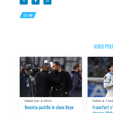
EX-OM
VOUS POUR
Publié hier à 13h33
Publié le 7 Ao
Benatia justifie le choix Beye
Francfort s