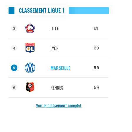
CLASSEMENT LIGUE 1
LILLE
61
3
LYON
60
4
MARSEILLE
59
5
RENNES
59
6
Voir le classement complet