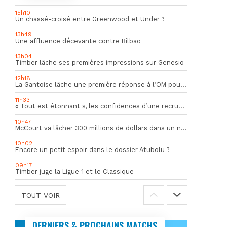
15h10
Un chassé-croisé entre Greenwood et Ünder ?
13h49
Une affluence décevante contre Bilbao
13h04
Timber lâche ses premières impressions sur Genesio
12h18
La Gantoise lâche une première réponse à l’OM pour Goore
11h33
« Tout est étonnant », les confidences d’une recrue du mercato hivernal de l’OM
10h47
McCourt va lâcher 300 millions de dollars dans un nouveau projet
10h02
Encore un petit espoir dans le dossier Atubolu ?
09h17
Timber juge la Ligue 1 et le Classique
TOUT VOIR
DERNIERS & PROCHAINS MATCHS