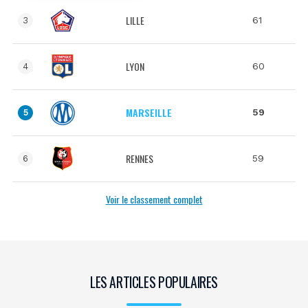
LILLE
61
3
LYON
60
4
MARSEILLE
59
5
RENNES
59
6
Voir le classement complet
LES ARTICLES POPULAIRES