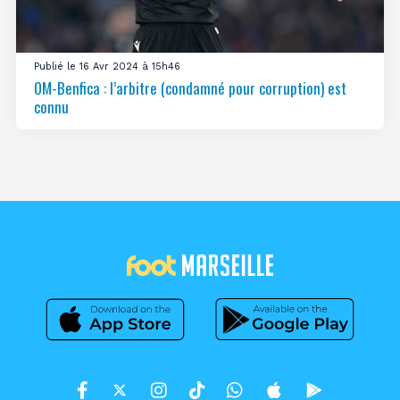
Publié le 16 Avr 2024 à 15h46
OM-Benfica : l’arbitre (condamné pour corruption) est
connu