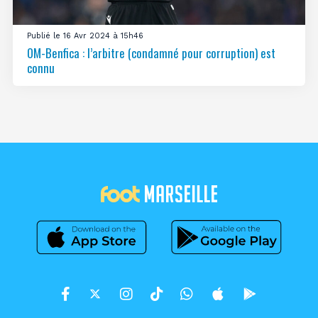
Publié le 16 Avr 2024 à 15h46
OM-Benfica : l’arbitre (condamné pour corruption) est
connu