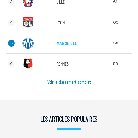
LILLE
61
3
LYON
60
4
MARSEILLE
59
5
RENNES
59
6
Voir le classement complet
LES ARTICLES POPULAIRES