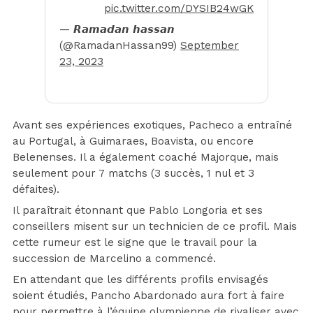
pic.twitter.com/DYSIB24wGK
— 𝙍𝙖𝙢𝙖𝙙𝙖𝙣 𝙝𝙖𝙨𝙨𝙖𝙣
(@RamadanHassan99)
September
23, 2023
Avant ses expériences exotiques, Pacheco a entraîné
au Portugal, à Guimaraes, Boavista, ou encore
Belenenses. Il a également coaché Majorque, mais
seulement pour 7 matchs (3 succès, 1 nul et 3
défaites).
Il paraîtrait étonnant que Pablo Longoria et ses
conseillers misent sur un technicien de ce profil. Mais
cette rumeur est le signe que le travail pour la
succession de Marcelino a commencé.
En attendant que les différents profils envisagés
soient étudiés, Pancho Abardonado aura fort à faire
pour permettre à l’équipe olympienne de rivaliser avec