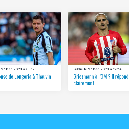
le 27 Déc 2023 à 08h25
Publié le 27 Déc 2023 à 12h14
onse de Longoria à Thauvin
Griezmann à l’OM ? Il répond
clairement