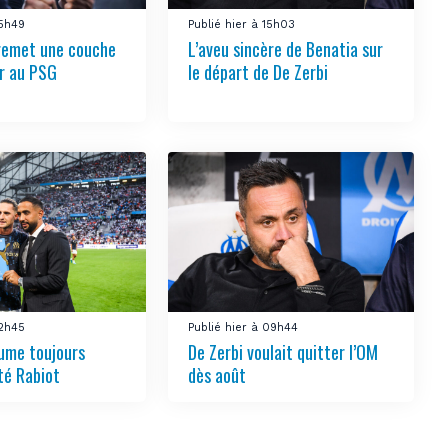
15h49
Publié hier à 15h03
remet une couche
L’aveu sincère de Benatia sur
ir au PSG
le départ de De Zerbi
12h45
Publié hier à 09h44
ume toujours
De Zerbi voulait quitter l’OM
té Rabiot
dès août