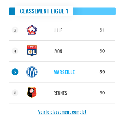
CLASSEMENT LIGUE 1
LILLE
61
3
LYON
60
4
MARSEILLE
59
5
RENNES
59
6
Voir le classement complet