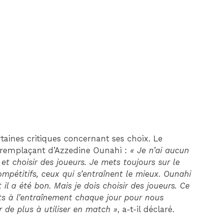
DIM 30 AOÛT
20H45
MONACO
MARSEILLE
taines critiques concernant ses choix. Le
 remplaçant d’Azzedine Ounahi :
« Je n’ai aucun
 et choisir des joueurs. Je mets toujours sur le
ompétitifs, ceux qui s’entraînent le mieux. Ounahi
et il a été bon. Mais je dois choisir des joueurs. Ce
forts à l’entraînement chaque jour pour nous
r de plus à utiliser en match »
, a-t-il déclaré.