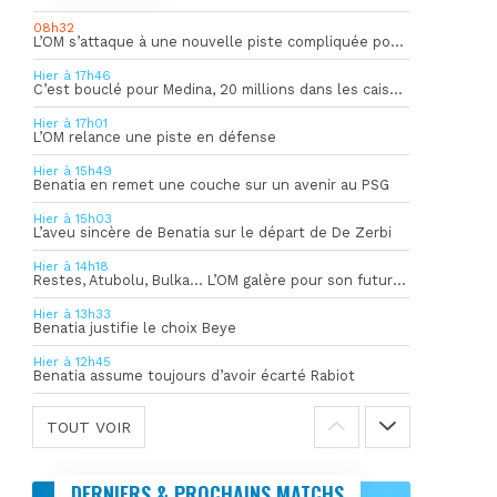
08h32
L’OM s’attaque à une nouvelle piste compliquée pour la succession de Rulli
Hier à 17h46
C’est bouclé pour Medina, 20 millions dans les caisses de l’OM
Hier à 17h01
L’OM relance une piste en défense
Hier à 15h49
Benatia en remet une couche sur un avenir au PSG
Hier à 15h03
L’aveu sincère de Benatia sur le départ de De Zerbi
Hier à 14h18
Restes, Atubolu, Bulka… L’OM galère pour son futur gardien numéro 1
Hier à 13h33
Benatia justifie le choix Beye
Hier à 12h45
Benatia assume toujours d’avoir écarté Rabiot
TOUT VOIR
DERNIERS & PROCHAINS MATCHS