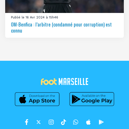
Publié le 16 Avr 2024 à 15h46
OM-Benfica : l’arbitre (condamné pour corruption) est
connu