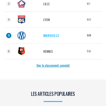
LILLE
61
3
LYON
60
4
MARSEILLE
59
5
RENNES
59
6
Voir le classement complet
LES ARTICLES POPULAIRES