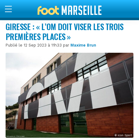
GIRESSE : « L’OM DOIT VISER LES TROIS
PREMIÈRES PLACES »
Publié le 12 Sep 2023 à 11h33 par
Maxime Brun
© Icon Sport