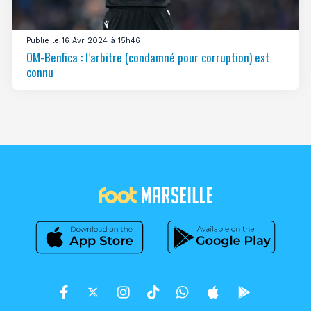
Publié le 16 Avr 2024 à 15h46
OM-Benfica : l’arbitre (condamné pour corruption) est
connu