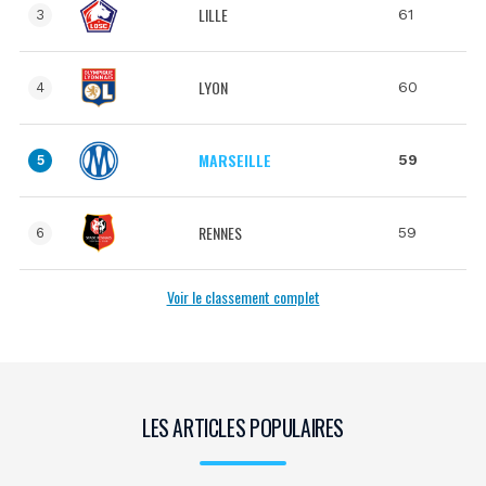
LILLE
61
3
LYON
60
4
MARSEILLE
59
5
RENNES
59
6
Voir le classement complet
LES ARTICLES POPULAIRES