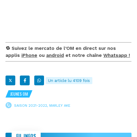
🔁 Suivez le mercato de l’OM en direct sur nos
applis
iPhone
ou
android
et notre chaîne
Whatsapp !
Un article lu 4109 fois
JEUNES OM
SAISON 2021-2022
,
MARLEY AKE
FIL INFOS