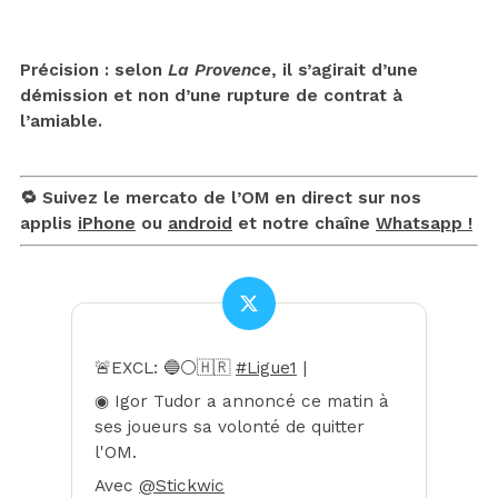
Précision : selon
La Provence
, il s’agirait d’une
démission et non d’une rupture de contrat à
l’amiable.
🔁 Suivez le mercato de l’OM en direct sur nos
applis
iPhone
ou
android
et notre chaîne
Whatsapp !
🚨EXCL: 🔵⚪️🇭🇷
#Ligue1
|
◉ Igor Tudor a annoncé ce matin à
ses joueurs sa volonté de quitter
l'OM.
Avec
@Stickwic