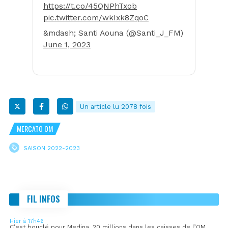
https://t.co/45QNPhTxob
pic.twitter.com/wkIxk8ZqoC
&mdash; Santi Aouna (@Santi_J_FM)
June 1, 2023
Un article lu 2078 fois
MERCATO OM
SAISON 2022-2023
FIL INFOS
Hier à 17h46
C’est bouclé pour Medina, 20 millions dans les caisses de l’OM