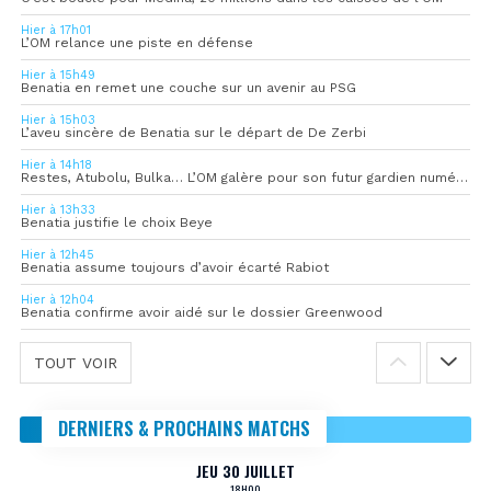
Hier à 17h01
L’OM relance une piste en défense
Hier à 15h49
Benatia en remet une couche sur un avenir au PSG
Hier à 15h03
L’aveu sincère de Benatia sur le départ de De Zerbi
Hier à 14h18
Restes, Atubolu, Bulka… L’OM galère pour son futur gardien numéro 1
Hier à 13h33
Benatia justifie le choix Beye
Hier à 12h45
Benatia assume toujours d’avoir écarté Rabiot
Hier à 12h04
Benatia confirme avoir aidé sur le dossier Greenwood
TOUT VOIR
DERNIERS & PROCHAINS MATCHS
JEU 30 JUILLET
18H00