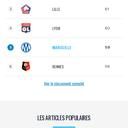
LILLE
61
3
LYON
60
4
MARSEILLE
59
5
RENNES
59
6
Voir le classement complet
LES ARTICLES POPULAIRES