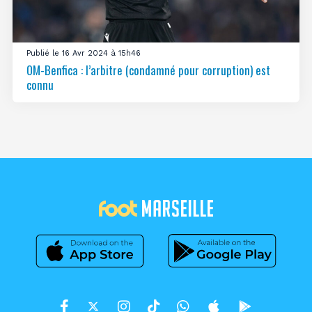
Publié le 16 Avr 2024 à 15h46
OM-Benfica : l’arbitre (condamné pour corruption) est
connu