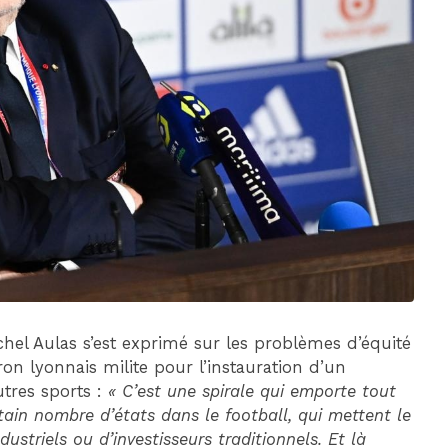
DIM 30 AOÛT
20H45
MONACO
MARSEILLE
chel Aulas s’est exprimé sur les problèmes d’équité
n lyonnais milite pour l’instauration d’un
utres sports :
« C’est une spirale qui emporte tout
ain nombre d’états dans le football, qui mettent le
ustriels ou d’investisseurs traditionnels. Et là