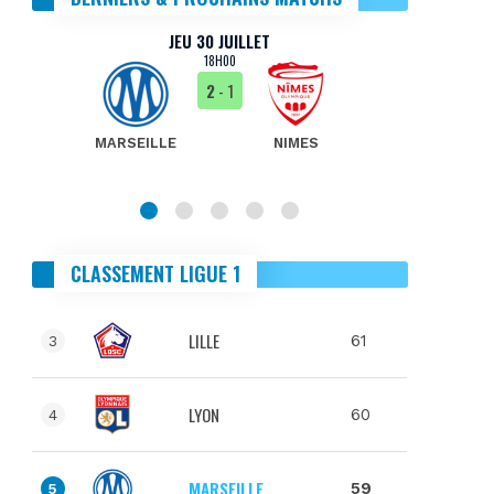
JEU 30 JUILLET
18H00
2
- 1
MARSEILLE
NIMES
MA
CLASSEMENT LIGUE 1
LILLE
61
3
LYON
60
4
MARSEILLE
59
5