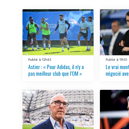
Publié à 12h43
Publié à 11h10
Astier : « Pour Adidas, il n’y a
Le vrai mon
pas meilleur club que l’OM »
négocié ave