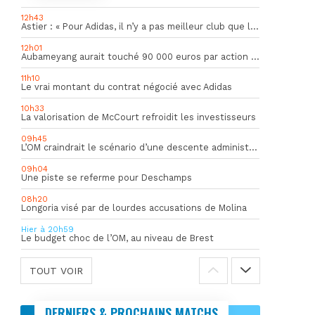
12h43
Astier : « Pour Adidas, il n’y a pas meilleur club que l’OM »
12h01
Aubameyang aurait touché 90 000 euros par action décisive
11h10
Le vrai montant du contrat négocié avec Adidas
10h33
La valorisation de McCourt refroidit les investisseurs
09h45
L’OM craindrait le scénario d’une descente administrative
09h04
Une piste se referme pour Deschamps
08h20
Longoria visé par de lourdes accusations de Molina
Hier à 20h59
Le budget choc de l’OM, au niveau de Brest
TOUT VOIR
DERNIERS & PROCHAINS MATCHS