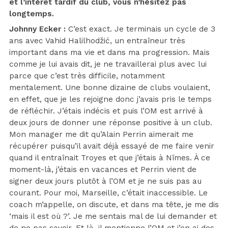
et l’intérêt tardif du club, vous n’hésitez pas
longtemps.
Johnny Ecker :
C’est exact. Je terminais un cycle de 3
ans avec Vahid Halilhodžić, un entraîneur très
important dans ma vie et dans ma progression. Mais
comme je lui avais dit, je ne travaillerai plus avec lui
parce que c’est très difficile, notamment
mentalement. Une bonne dizaine de clubs voulaient,
en effet, que je les rejoigne donc j’avais pris le temps
de réfléchir. J’étais indécis et puis l’OM est arrivé à
deux jours de donner une réponse positive à un club.
Mon manager me dit qu’Alain Perrin aimerait me
récupérer puisqu’il avait déjà essayé de me faire venir
quand il entraînait Troyes et que j’étais à Nîmes. À ce
moment-là, j’étais en vacances et Perrin vient de
signer deux jours plutôt à l’OM et je ne suis pas au
courant. Pour moi, Marseille, c’était inaccessible. Le
coach m’appelle, on discute, et dans ma tête, je me dis
‘mais il est où ?’. Je me sentais mal de lui demander et
de ne pas savoir. Et là, il mentionne l’OM et j’en ai des