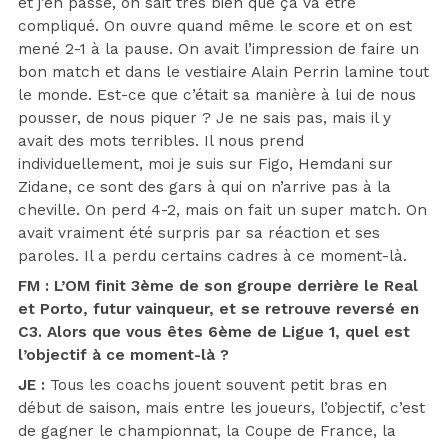
et j’en passe, on sait très bien que ça va être
compliqué. On ouvre quand même le score et on est
mené 2-1 à la pause. On avait l’impression de faire un
bon match et dans le vestiaire Alain Perrin lamine tout
le monde. Est-ce que c’était sa manière à lui de nous
pousser, de nous piquer ? Je ne sais pas, mais il y
avait des mots terribles. Il nous prend
individuellement, moi je suis sur Figo, Hemdani sur
Zidane, ce sont des gars à qui on n’arrive pas à la
cheville. On perd 4-2, mais on fait un super match. On
avait vraiment été surpris par sa réaction et ses
paroles. Il a perdu certains cadres à ce moment-là.
FM : L’OM finit 3ème de son groupe derrière le Real
et Porto, futur vainqueur, et se retrouve reversé en
C3. Alors que vous êtes 6ème de Ligue 1, quel est
l’objectif à ce moment-là ?
JE :
Tous les coachs jouent souvent petit bras en
début de saison, mais entre les joueurs, l’objectif, c’est
de gagner le championnat, la Coupe de France, la