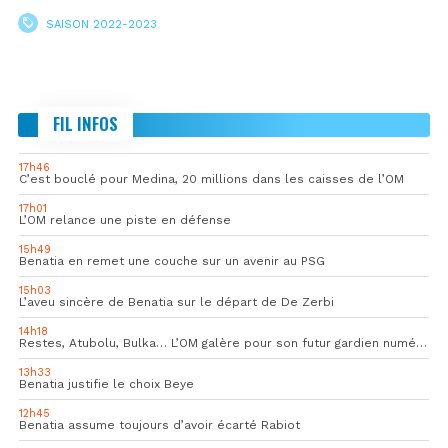
SAISON 2022-2023
FIL INFOS
17h46
C’est bouclé pour Medina, 20 millions dans les caisses de l’OM
17h01
L’OM relance une piste en défense
15h49
Benatia en remet une couche sur un avenir au PSG
15h03
L’aveu sincère de Benatia sur le départ de De Zerbi
14h18
Restes, Atubolu, Bulka… L’OM galère pour son futur gardien numéro 1
13h33
Benatia justifie le choix Beye
12h45
Benatia assume toujours d’avoir écarté Rabiot