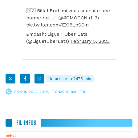
🇩🇿 Billal Brahimi vous souhaite une
bonne nuit ☄ 😘
#OMOGCN
(1-3)
pic.twitter.com/EX18LpSOin
&mdash; Ligue 1 Uber Eats
(@Ligue1UberEats)
February 5, 2023
Un article lu 2475 fois
SAISON 2022-2023
,
LEONARDO BALERDI
FIL INFOS
09h44