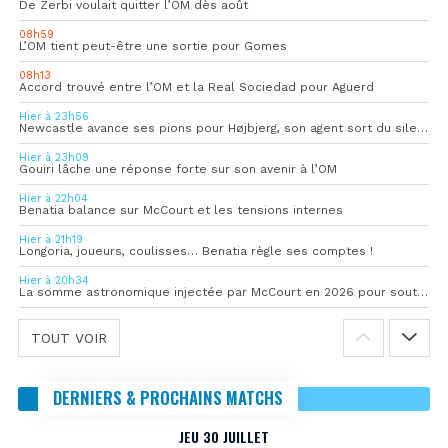
De Zerbi voulait quitter l’OM dès août
08h59
L’OM tient peut-être une sortie pour Gomes
08h13
Accord trouvé entre l’OM et la Real Sociedad pour Aguerd
Hier à 23h56
Newcastle avance ses pions pour Højbjerg, son agent sort du silence
Hier à 23h09
Gouiri lâche une réponse forte sur son avenir à l’OM
Hier à 22h04
Benatia balance sur McCourt et les tensions internes
Hier à 21h19
Longoria, joueurs, coulisses… Benatia règle ses comptes !
Hier à 20h34
La somme astronomique injectée par McCourt en 2026 pour soutenir l’OM
TOUT VOIR
DERNIERS & PROCHAINS MATCHS
JEU 30 JUILLET