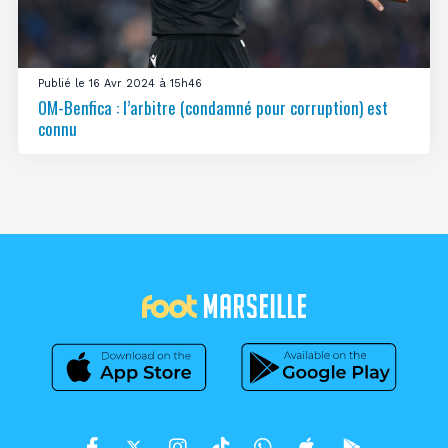
Publié le 16 Avr 2024 à 15h46
OM-Benfica : l’arbitre (condamné pour corruption) est
connu