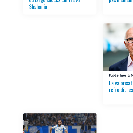
Shahania
Publié hier à 
La valorisa
refroidit le