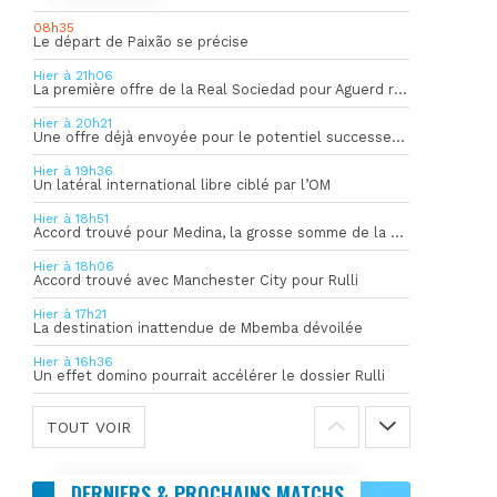
08h35
Le départ de Paixão se précise
Hier à 21h06
La première offre de la Real Sociedad pour Aguerd refusée par l’OM
Hier à 20h21
Une offre déjà envoyée pour le potentiel successeur de Rulli
Hier à 19h36
Un latéral international libre ciblé par l’OM
Hier à 18h51
Accord trouvé pour Medina, la grosse somme de la vente dévoilée
Hier à 18h06
Accord trouvé avec Manchester City pour Rulli
Hier à 17h21
La destination inattendue de Mbemba dévoilée
Hier à 16h36
Un effet domino pourrait accélérer le dossier Rulli
TOUT VOIR
DERNIERS & PROCHAINS MATCHS