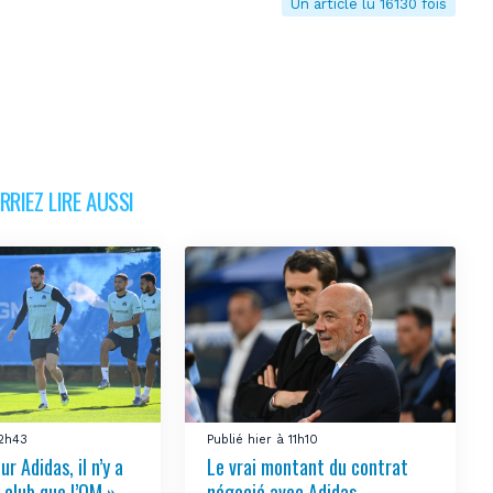
Un article lu 16130 fois
DIM 30 AOÛT
20H45
MONACO
MARSEILLE
RIEZ LIRE AUSSI
12h43
Publié hier à 11h10
ur Adidas, il n’y a
Le vrai montant du contrat
 club que l’OM »
négocié avec Adidas