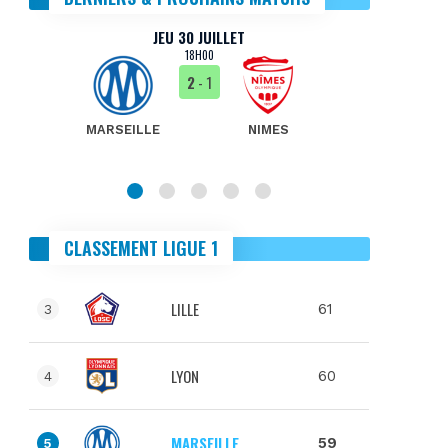
JEU 30 JUILLET
18H00
2
- 1
MARSEILLE
NIMES
MA
CLASSEMENT LIGUE 1
LILLE
61
3
LYON
60
4
MARSEILLE
59
5