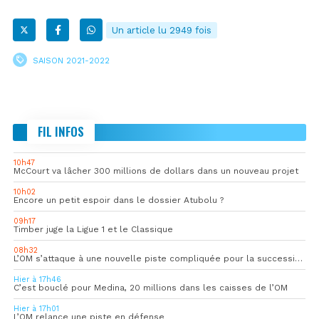
Un article lu 2949 fois
SAISON 2021-2022
FIL INFOS
10h47
McCourt va lâcher 300 millions de dollars dans un nouveau projet
10h02
Encore un petit espoir dans le dossier Atubolu ?
09h17
Timber juge la Ligue 1 et le Classique
08h32
L’OM s’attaque à une nouvelle piste compliquée pour la succession de Rulli
Hier à 17h46
C’est bouclé pour Medina, 20 millions dans les caisses de l’OM
Hier à 17h01
L’OM relance une piste en défense