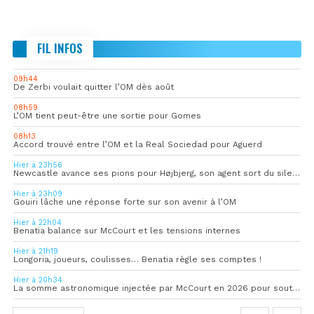
FIL INFOS
09h44
De Zerbi voulait quitter l’OM dès août
08h59
L’OM tient peut-être une sortie pour Gomes
08h13
Accord trouvé entre l’OM et la Real Sociedad pour Aguerd
Hier à 23h56
Newcastle avance ses pions pour Højbjerg, son agent sort du silence
Hier à 23h09
Gouiri lâche une réponse forte sur son avenir à l’OM
Hier à 22h04
Benatia balance sur McCourt et les tensions internes
Hier à 21h19
Longoria, joueurs, coulisses… Benatia règle ses comptes !
Hier à 20h34
La somme astronomique injectée par McCourt en 2026 pour soutenir l’OM