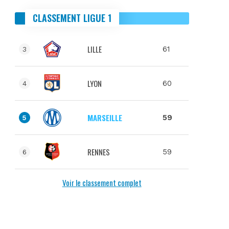
CLASSEMENT LIGUE 1
LILLE
61
3
LYON
60
4
MARSEILLE
59
5
RENNES
59
6
Voir le classement complet