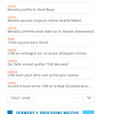
13h33
Benatia justifie le choix Beye
12h45
Benatia assume toujours d’avoir écarté Rabiot
12h04
Benatia confirme avoir aidé sur le dossier Greenwood
11h16
Côme pousse pour Gouiri
10h26
L’OM se renseigne sur un jeune attaquant ivoirien
09h44
De Zerbi voulait quitter l’OM dès août
08h59
L’OM tient peut-être une sortie pour Gomes
08h13
Accord trouvé entre l’OM et la Real Sociedad pour Aguerd
TOUT VOIR
DERNIERS & PROCHAINS MATCHS