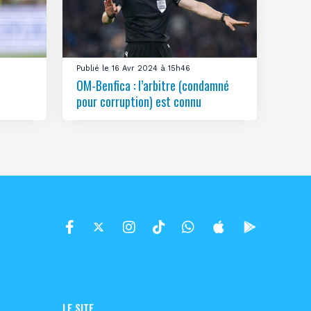
Publié le 16 Avr 2024 à 15h46
OM-Benfica : l’arbitre (condamné
pour corruption) est connu
LE SITE