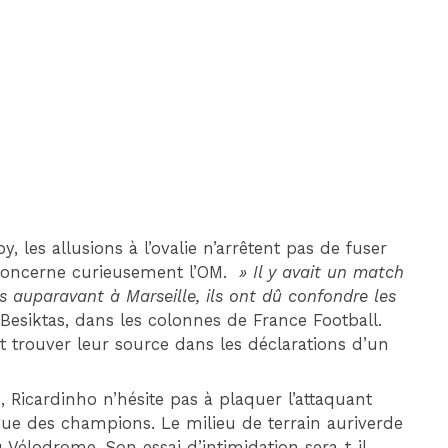
les allusions à l’ovalie n’arrêtent pas de fuser
 concerne curieusement l’OM.
» Il y avait un match
 auparavant à Marseille, ils ont dû confondre les
 Besiktas, dans les colonnes de France Football.
t trouver leur source dans les déclarations d’un
, Ricardinho n’hésite pas à plaquer l’attaquant
Ligue des champions. Le milieu de terrain auriverde
u Vélodrome. Son essai d’intimidation sera-t-il