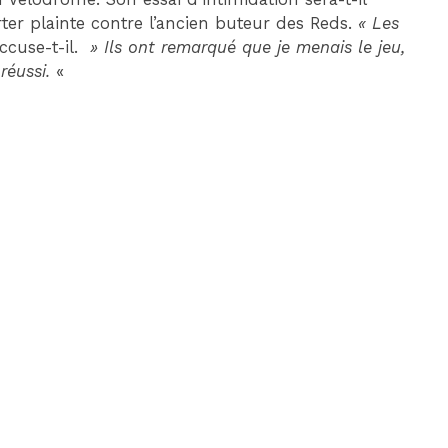
rter plainte contre l’ancien buteur des Reds.
« Les
DIM 30 AOÛT
ccuse-t-il.
» Ils ont remarqué que je menais le jeu,
20H45
réussi.
«
MONACO
MARSEILLE