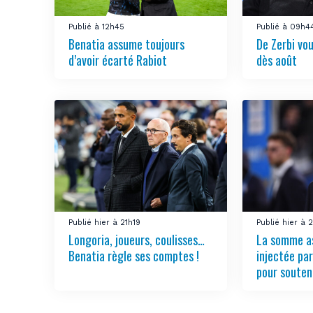
Publié à 12h45
Publié à 09h4
Benatia assume toujours
De Zerbi vou
d’avoir écarté Rabiot
dès août
Publié hier à 21h19
Publié hier à
Longoria, joueurs, coulisses…
La somme a
Benatia règle ses comptes !
injectée pa
pour souten