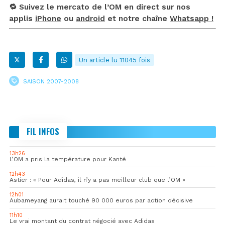
🔁 Suivez le mercato de l’OM en direct sur nos
applis
iPhone
ou
android
et notre chaîne
Whatsapp !
Un article lu 11045 fois
SAISON 2007-2008
FIL INFOS
13h26
L’OM a pris la température pour Kanté
12h43
Astier : « Pour Adidas, il n’y a pas meilleur club que l’OM »
12h01
Aubameyang aurait touché 90 000 euros par action décisive
11h10
Le vrai montant du contrat négocié avec Adidas