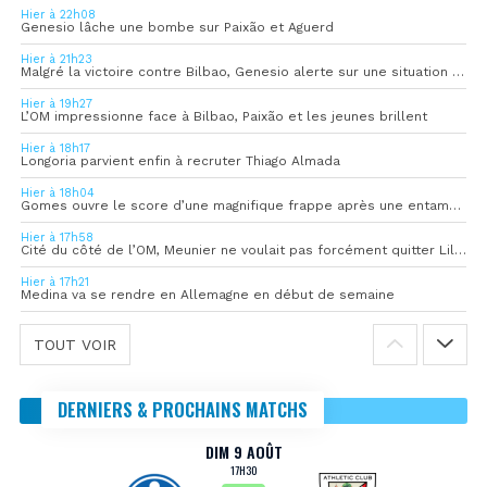
Hier à 22h08
Genesio lâche une bombe sur Paixão et Aguerd
Hier à 21h23
Malgré la victoire contre Bilbao, Genesio alerte sur une situation « pas idéale »
Hier à 19h27
L’OM impressionne face à Bilbao, Paixão et les jeunes brillent
Hier à 18h17
Longoria parvient enfin à recruter Thiago Almada
Hier à 18h04
Gomes ouvre le score d’une magnifique frappe après une entame convaincante
Hier à 17h58
Cité du côté de l’OM, Meunier ne voulait pas forcément quitter Lille
Hier à 17h21
Medina va se rendre en Allemagne en début de semaine
TOUT VOIR
DERNIERS & PROCHAINS MATCHS
DIM 9 AOÛT
17H30