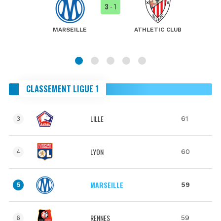
3
- 1
MARSEILLE
ATHLETIC CLUB
CLASSEMENT LIGUE 1
LILLE
61
3
LYON
60
4
MARSEILLE
59
5
RENNES
59
6