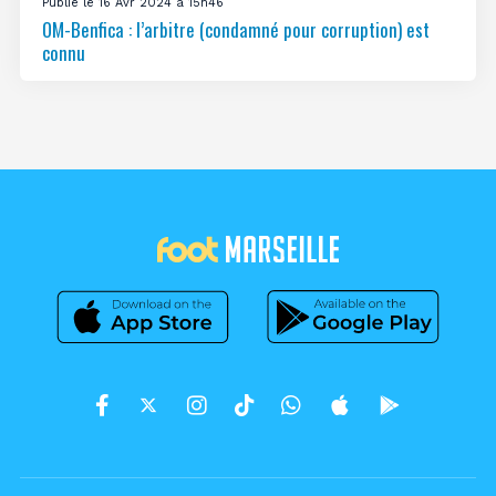
Publié le 16 Avr 2024 à 15h46
OM-Benfica : l’arbitre (condamné pour corruption) est
connu