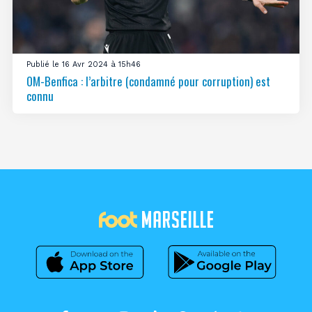
Publié le 16 Avr 2024 à 15h46
OM-Benfica : l’arbitre (condamné pour corruption) est
connu