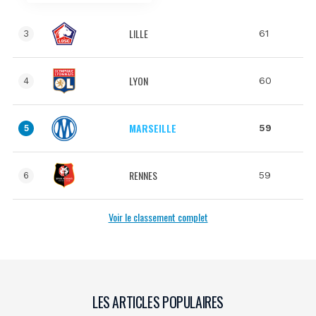
LILLE
61
3
LYON
60
4
MARSEILLE
59
5
RENNES
59
6
Voir le classement complet
LES ARTICLES POPULAIRES