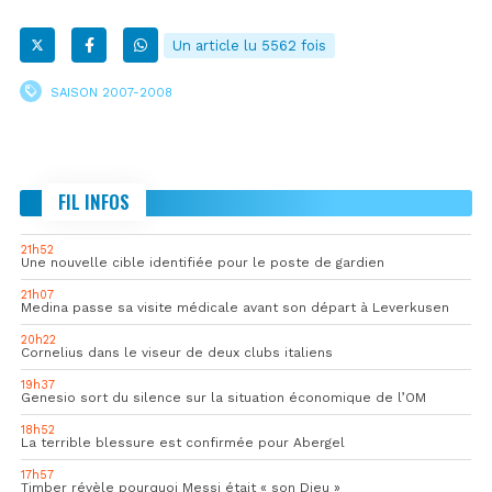
Un article lu 5562 fois
SAISON 2007-2008
FIL INFOS
21h52
Une nouvelle cible identifiée pour le poste de gardien
21h07
Medina passe sa visite médicale avant son départ à Leverkusen
20h22
Cornelius dans le viseur de deux clubs italiens
19h37
Genesio sort du silence sur la situation économique de l’OM
18h52
La terrible blessure est confirmée pour Abergel
17h57
Timber révèle pourquoi Messi était « son Dieu »