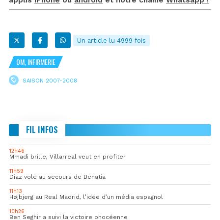
Un article lu 4999 fois
OM, INFIRMERIE
SAISON 2007-2008
FIL INFOS
12h46
Mmadi brille, Villarreal veut en profiter
11h59
Diaz vole au secours de Benatia
11h13
Højbjerg au Real Madrid, l’idée d’un média espagnol
10h26
Ben Seghir a suivi la victoire phocéenne