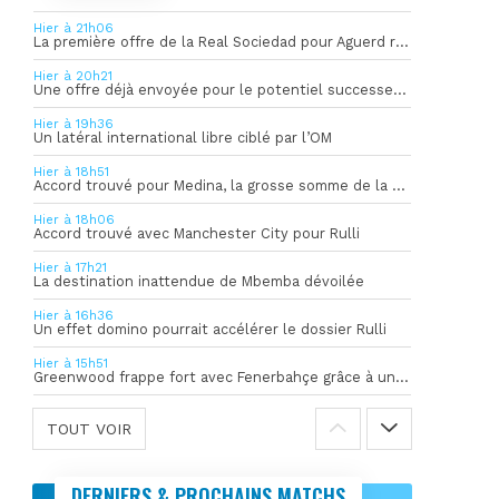
Hier à 21h06
La première offre de la Real Sociedad pour Aguerd refusée par l’OM
Hier à 20h21
Une offre déjà envoyée pour le potentiel successeur de Rulli
Hier à 19h36
Un latéral international libre ciblé par l’OM
Hier à 18h51
Accord trouvé pour Medina, la grosse somme de la vente dévoilée
Hier à 18h06
Accord trouvé avec Manchester City pour Rulli
Hier à 17h21
La destination inattendue de Mbemba dévoilée
Hier à 16h36
Un effet domino pourrait accélérer le dossier Rulli
Hier à 15h51
Greenwood frappe fort avec Fenerbahçe grâce à un but spectaculaire
TOUT VOIR
DERNIERS & PROCHAINS MATCHS