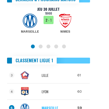
JEU 30 JUILLET
18H00
2
- 1
MARSEILLE
NIMES
MA
CLASSEMENT LIGUE 1
LILLE
61
3
LYON
60
4
MARSEILLE
59
5