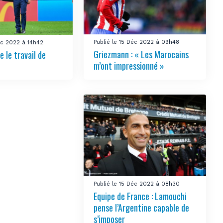
Publié le 15 Déc 2022 à 09h48
Déc 2022 à 14h42
Griezmann : « Les Marocains
 le travail de
m’ont impressionné »
Publié le 15 Déc 2022 à 08h30
Equipe de France : Lamouchi
pense l’Argentine capable de
s’imposer