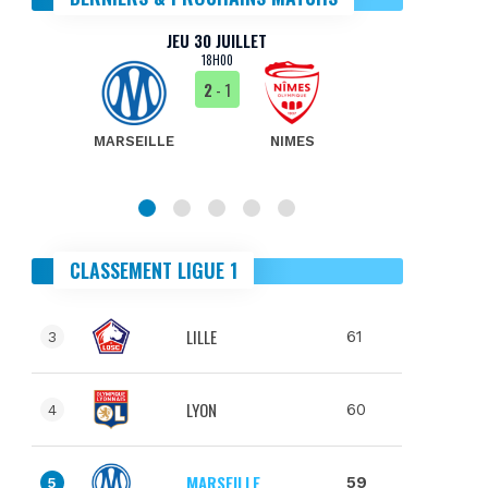
JEU 30 JUILLET
18H00
2
- 1
MARSEILLE
NIMES
MA
CLASSEMENT LIGUE 1
LILLE
61
3
LYON
60
4
MARSEILLE
59
5