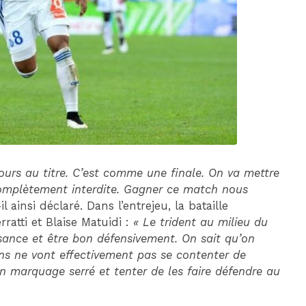
DIM 30 AOÛT
20H45
MONACO
MARSEILLE
ours au titre. C’est comme une finale. On va mettre
t complètement interdite. Gagner ce match nous
-il ainsi déclaré. Dans l’entrejeu, la bataille
ratti et Blaise Matuidi :
« Le trident au milieu du
ssance et être bon défensivement. On sait qu’on
ens ne vont effectivement pas se contenter de
 un marquage serré et tenter de les faire défendre au