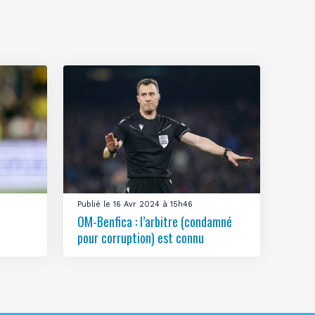
Publié le 16 Avr 2024 à 15h46
OM-Benfica : l’arbitre (condamné
pour corruption) est connu