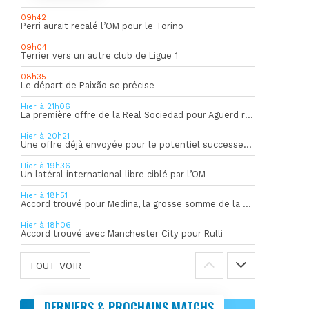
09h42
Perri aurait recalé l’OM pour le Torino
09h04
Terrier vers un autre club de Ligue 1
08h35
Le départ de Paixão se précise
Hier à 21h06
La première offre de la Real Sociedad pour Aguerd refusée par l’OM
Hier à 20h21
Une offre déjà envoyée pour le potentiel successeur de Rulli
Hier à 19h36
Un latéral international libre ciblé par l’OM
Hier à 18h51
Accord trouvé pour Medina, la grosse somme de la vente dévoilée
Hier à 18h06
Accord trouvé avec Manchester City pour Rulli
TOUT VOIR
DERNIERS & PROCHAINS MATCHS