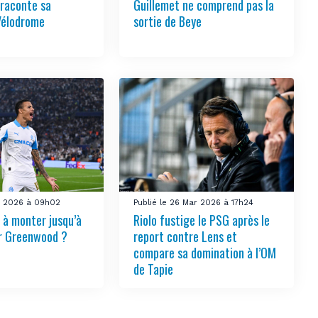
 raconte sa
Guillemet ne comprend pas la
Vélodrome
sortie de Beye
ai 2026 à 09h02
Publié le 26 Mar 2026 à 17h24
 à monter jusqu’à
Riolo fustige le PSG après le
r Greenwood ?
report contre Lens et
compare sa domination à l’OM
de Tapie