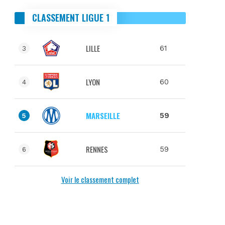
CLASSEMENT LIGUE 1
LILLE
61
3
LYON
60
4
MARSEILLE
59
5
RENNES
59
6
Voir le classement complet