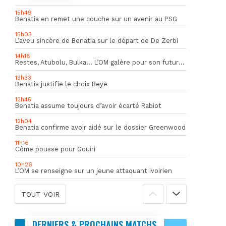
15h49
Benatia en remet une couche sur un avenir au PSG
15h03
L’aveu sincère de Benatia sur le départ de De Zerbi
14h18
Restes, Atubolu, Bulka… L’OM galère pour son futur gardien numéro 1
13h33
Benatia justifie le choix Beye
12h45
Benatia assume toujours d’avoir écarté Rabiot
12h04
Benatia confirme avoir aidé sur le dossier Greenwood
11h16
Côme pousse pour Gouiri
10h26
L’OM se renseigne sur un jeune attaquant ivoirien
TOUT VOIR
DERNIERS & PROCHAINS MATCHS