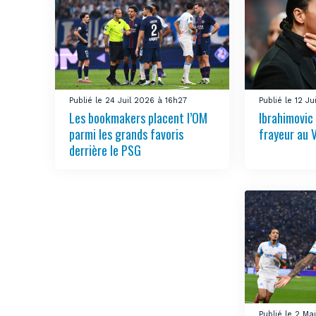
Publié le 24 Juil 2026 à 16h27
Publié le 12 J
Les bookmakers placent l’OM
Ibrahimovic
parmi les grands favoris
frayeur au 
derrière le PSG
Publié le 2 M