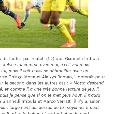
DIM 30 AOÛT
20H45
MONACO
MARSEILLE
 de fautes par match (1,2) que Giannelli Imbula
 :
« Avec lui comme avec moi, c’est viril mais
lui, mais il sait aussi se débrouiller avec un
 entre Thiago Motta et Alaixys Romao, il opterait pour
our le second dans les autres cas :
« Motta descend
é, et comme il a une très bonne lecture de jeu, il
Mais je pense que si on le met plus haut, il n’aura
re Giannelli Imbula et Marco Verratti, il n’y a, selon
 joueur, largement au-dessus de la moyenne. Il peut
! Il attire le ballon et surtout, il ne le perd