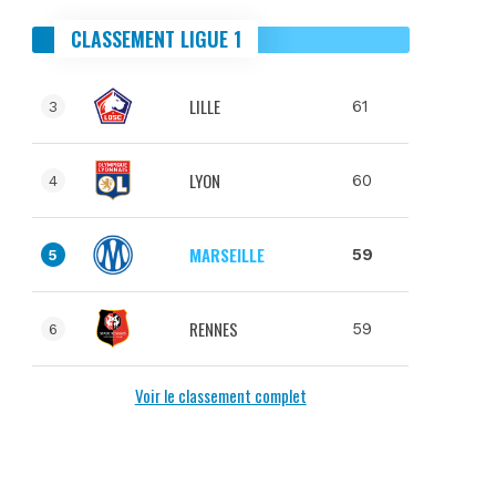
CLASSEMENT LIGUE 1
LILLE
61
3
LYON
60
4
MARSEILLE
59
5
RENNES
59
6
Voir le classement complet