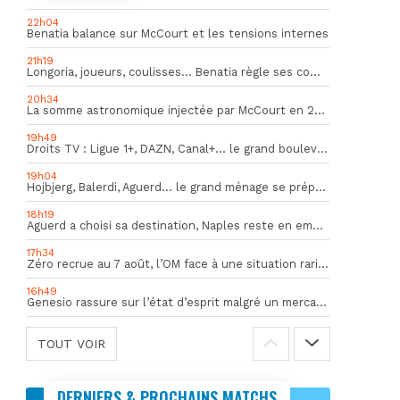
22h04
Benatia balance sur McCourt et les tensions internes
21h19
Longoria, joueurs, coulisses… Benatia règle ses comptes !
20h34
La somme astronomique injectée par McCourt en 2026 pour soutenir l’OM
19h49
Droits TV : Ligue 1+, DAZN, Canal+… le grand bouleversement
19h04
Hojbjerg, Balerdi, Aguerd… le grand ménage se prépare
18h19
Aguerd a choisi sa destination, Naples reste en embuscade
17h34
Zéro recrue au 7 août, l’OM face à une situation rarissime en Europe
16h49
Genesio rassure sur l’état d’esprit malgré un mercato inquiétant
TOUT VOIR
DERNIERS & PROCHAINS MATCHS