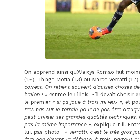
On apprend ainsi qu’Alaixys Romao fait moins
(1,6), Thiago Motta (1,3) ou Marco Verratti (1,7)
correct. On retient souvent d’autres choses de 
ballon ! »
estime le Lillois. S’il devait choisir
le premier
« si ça joue à trois milieux »
, et p
très bas sur le terrain pour ne pas être attaqu
peut utiliser ses grandes qualités techniques. 
pas la même importance »
, explique-t-il. Ent
lui, pas photo :
« Verratti, c’est le très gros
être bon devant la défense, à trois, partout quoi