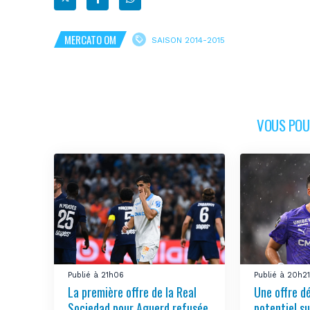
MERCATO OM
SAISON 2014-2015
VOUS POUR
Publié à 21h06
Publié à 20h2
La première offre de la Real
Une offre d
Sociedad pour Aguerd refusée
potentiel su