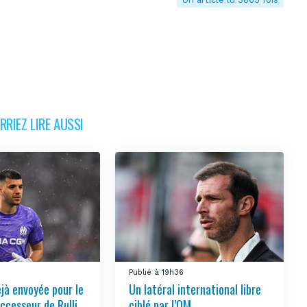
RIEZ LIRE AUSSI
1
Publié à 19h36
éjà envoyée pour le
Un latéral international libre
ccesseur de Rulli
ciblé par l’OM