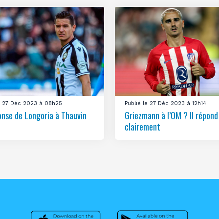
le 27 Déc 2023 à 08h25
Publié le 27 Déc 2023 à 12h14
onse de Longoria à Thauvin
Griezmann à l’OM ? Il répond
clairement