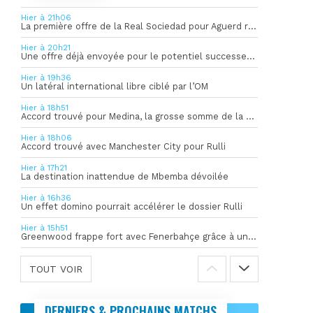
Hier à 21h06
La première offre de la Real Sociedad pour Aguerd refusée par l’OM
Hier à 20h21
Une offre déjà envoyée pour le potentiel successeur de Rulli
Hier à 19h36
Un latéral international libre ciblé par l’OM
Hier à 18h51
Accord trouvé pour Medina, la grosse somme de la vente dévoilée
Hier à 18h06
Accord trouvé avec Manchester City pour Rulli
Hier à 17h21
La destination inattendue de Mbemba dévoilée
Hier à 16h36
Un effet domino pourrait accélérer le dossier Rulli
Hier à 15h51
Greenwood frappe fort avec Fenerbahçe grâce à un but spectaculaire
TOUT VOIR
DERNIERS & PROCHAINS MATCHS