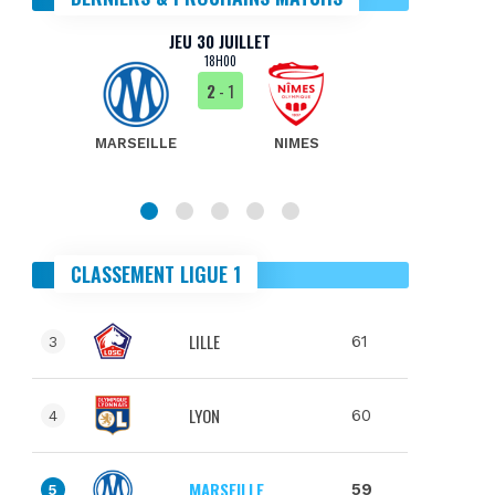
JEU 30 JUILLET
18H00
2
- 1
MARSEILLE
NIMES
MA
CLASSEMENT LIGUE 1
LILLE
61
3
LYON
60
4
MARSEILLE
59
5