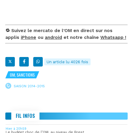
🔁 Suivez le mercato de l’OM en direct sur nos
applis
iPhone
ou
android
et notre chaîne
Whatsapp !
Un article lu 4026 fois
OM, SANCTIONS
SAISON 2014-2015
FIL INFOS
Hier à 20h59
Le budget choc de l’OM, au niveau de Brest