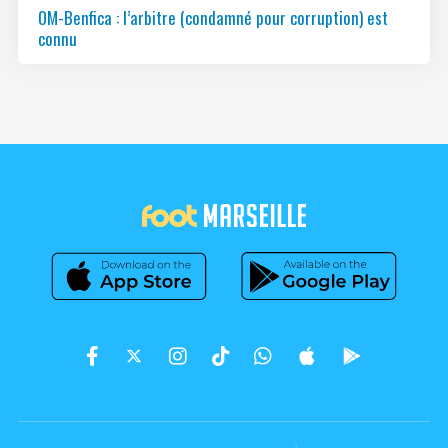
OM-Benfica : l’arbitre (condamné pour corruption) est
connu