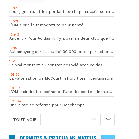
14h21
Les gagnants et les perdants du large succès contre Al Shahania
13h26
L’OM a pris la température pour Kanté
12h43
Astier : « Pour Adidas, il n’y a pas meilleur club que l’OM »
12h01
Aubameyang aurait touché 90 000 euros par action décisive
11h10
Le vrai montant du contrat négocié avec Adidas
10h33
La valorisation de McCourt refroidit les investisseurs
09h45
L’OM craindrait le scénario d’une descente administrative
09h04
Une piste se referme pour Deschamps
TOUT VOIR
DERNIERS & PROCHAINS MATCHS