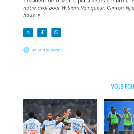
président de l’OM. Il a par ailleurs confirmé 
notre aval pour William Vainqueur, Clinton Nji
nous. »
SAISON 2016-2017
VOUS POUR