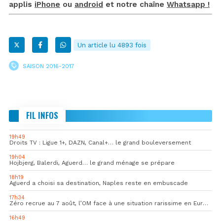
applis
iPhone
ou
android
et notre chaîne
Whatsapp !
Un article lu 4893 fois
SAISON 2016-2017
FIL INFOS
19h49
Droits TV : Ligue 1+, DAZN, Canal+… le grand bouleversement
19h04
Hojbjerg, Balerdi, Aguerd… le grand ménage se prépare
18h19
Aguerd a choisi sa destination, Naples reste en embuscade
17h34
Zéro recrue au 7 août, l’OM face à une situation rarissime en Europe
16h49