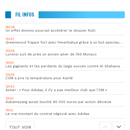
FIL INFOS
16h36
Un effet domino pourrait accélérer le dossier Rulli
15h51
Greenwood frappe fort avec Fenerbahçe grâce à un but spectaculaire
15h06
Lorenzi suit de près un ancien ailier de l’AS Monaco
14h21
Les gagnants et les perdants du large succès contre Al Shahania
13h26
L’OM a pris la température pour Kanté
12h43
Astier : « Pour Adidas, il n’y a pas meilleur club que l’OM »
12h01
Aubameyang aurait touché 90 000 euros par action décisive
11h10
Le vrai montant du contrat négocié avec Adidas
TOUT VOIR