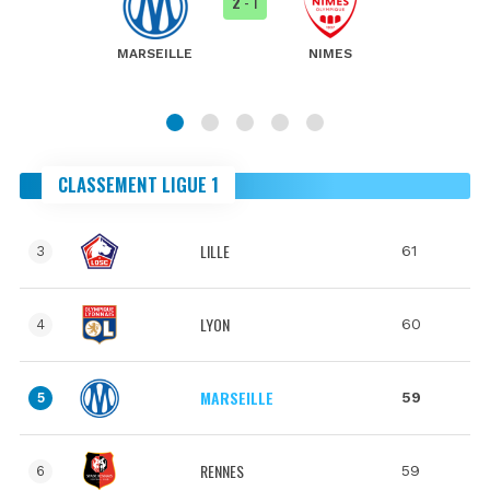
2
- 1
MARSEILLE
NIMES
CLASSEMENT LIGUE 1
LILLE
61
3
LYON
60
4
MARSEILLE
59
5
RENNES
59
6