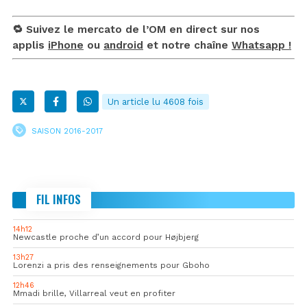
🔁 Suivez le mercato de l’OM en direct sur nos
applis
iPhone
ou
android
et notre chaîne
Whatsapp !
Un article lu 4608 fois
SAISON 2016-2017
FIL INFOS
14h12
Newcastle proche d’un accord pour Højbjerg
13h27
Lorenzi a pris des renseignements pour Gboho
12h46
Mmadi brille, Villarreal veut en profiter