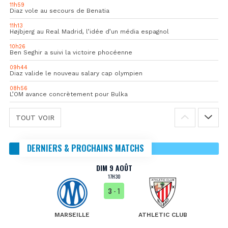
11h59
Diaz vole au secours de Benatia
11h13
Højbjerg au Real Madrid, l’idée d’un média espagnol
10h26
Ben Seghir a suivi la victoire phocéenne
09h44
Diaz valide le nouveau salary cap olympien
08h56
L’OM avance concrètement pour Bulka
TOUT VOIR
DERNIERS & PROCHAINS MATCHS
DIM 9 AOÛT
17H30
3
- 1
MARSEILLE
ATHLETIC CLUB