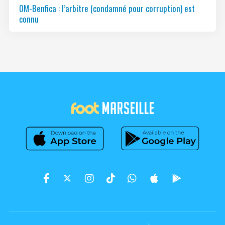
OM-Benfica : l’arbitre (condamné pour corruption) est
connu