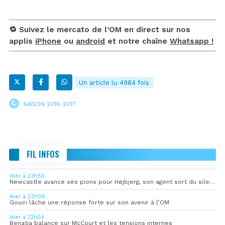
🔁 Suivez le mercato de l’OM en direct sur nos
applis
iPhone
ou
android
et notre chaîne
Whatsapp !
Un article lu 4984 fois
SAISON 2016-2017
FIL INFOS
Hier à 23h56
Newcastle avance ses pions pour Højbjerg, son agent sort du silence
Hier à 23h09
Gouiri lâche une réponse forte sur son avenir à l’OM
Hier à 22h04
Benatia balance sur McCourt et les tensions internes