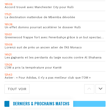
18h06
Accord trouvé avec Manchester City pour Rulli
17h21
La destination inattendue de Mbemba dévoilée
16h36
Un effet domino pourrait accélérer le dossier Rulli
15h51
Greenwood frappe fort avec Fenerbahçe grâce à un but spectaculaire
15h06
Lorenzi suit de près un ancien ailier de l’AS Monaco
14h21
Les gagnants et les perdants du large succès contre Al Shahania
13h26
L’OM a pris la température pour Kanté
12h43
Astier : « Pour Adidas, il n’y a pas meilleur club que l’OM »
TOUT VOIR
DERNIERS & PROCHAINS MATCHS