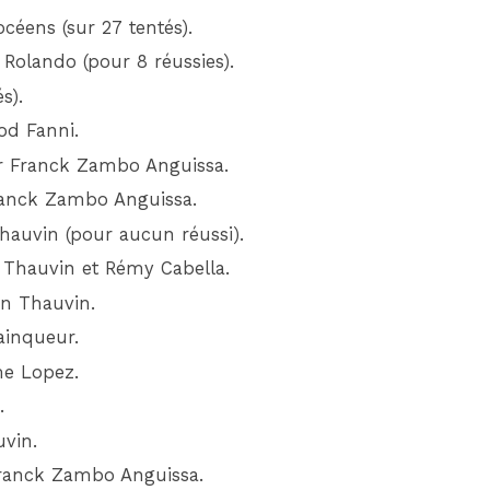
céens (sur 27 tentés).
 Rolando (pour 8 réussies).
s).
od Fanni.
ar Franck Zambo Anguissa.
Franck Zambo Anguissa.
Thauvin (pour aucun réussi).
n Thauvin et Rémy Cabella.
an Thauvin.
ainqueur.
me Lopez.
.
uvin.
Franck Zambo Anguissa.