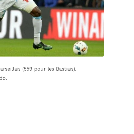
DIM 30 AOÛT
20H45
MONACO
MARSEILLE
seillais (559 pour les Bastiais).
do.