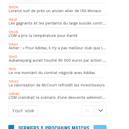
15h06
Lorenzi suit de près un ancien ailier de l’AS Monaco
14h21
Les gagnants et les perdants du large succès contre Al Shahania
13h26
L’OM a pris la température pour Kanté
12h43
Astier : « Pour Adidas, il n’y a pas meilleur club que l’OM »
12h01
Aubameyang aurait touché 90 000 euros par action décisive
11h10
Le vrai montant du contrat négocié avec Adidas
10h33
La valorisation de McCourt refroidit les investisseurs
09h45
L’OM craindrait le scénario d’une descente administrative
TOUT VOIR
DERNIERS & PROCHAINS MATCHS