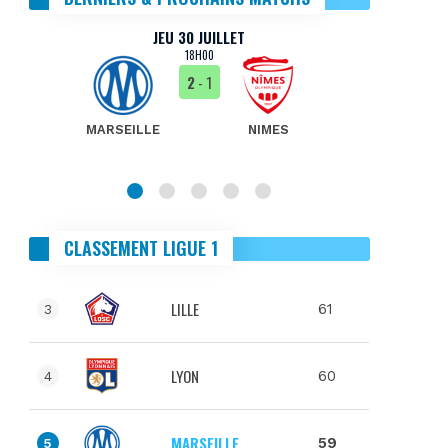
JEU 30 JUILLET
18H00
2
- 1
MARSEILLE
NIMES
MA
CLASSEMENT LIGUE 1
LILLE
61
3
LYON
60
4
MARSEILLE
59
5