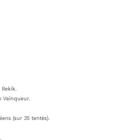
 Rekik.
m Vainqueur.
ens (sur 35 tentés).
.
.