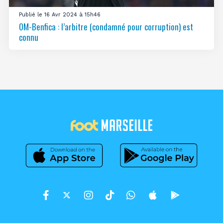
Publié le 16 Avr 2024 à 15h46
OM-Benfica : l’arbitre (condamné pour corruption) est
connu