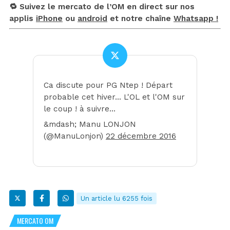
🔁 Suivez le mercato de l’OM en direct sur nos
applis
iPhone
ou
android
et notre chaîne
Whatsapp !
Ca discute pour PG Ntep ! Départ
probable cet hiver… L'OL et l'OM sur
le coup ! à suivre…
&mdash; Manu LONJON
(@ManuLonjon)
22 décembre 2016
Un article lu 6255 fois
MERCATO OM