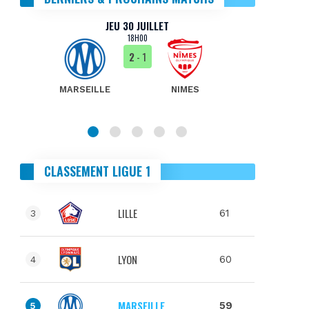
JEU 30 JUILLET
18H00
2
- 1
MARSEILLE
NIMES
MA
CLASSEMENT LIGUE 1
LILLE
61
3
LYON
60
4
MARSEILLE
59
5