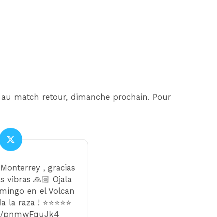
er au match retour, dimanche prochain. Pour
Monterrey , gracias
 vibras 🙏🏻 Ojala
mingo en el Volcan
 la raza ! ⭐️⭐️⭐️⭐️⭐️
com/pnmwFquJk4