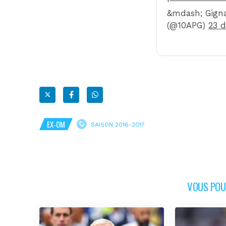
&mdash; Gigna
(@10APG)
23 
EX-OM
SAISON 2016-2017
VOUS POUR