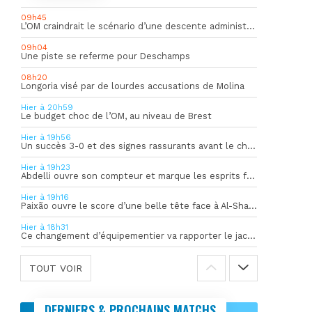
09h45
L’OM craindrait le scénario d’une descente administrative
09h04
Une piste se referme pour Deschamps
08h20
Longoria visé par de lourdes accusations de Molina
Hier à 20h59
Le budget choc de l’OM, au niveau de Brest
Hier à 19h56
Un succès 3-0 et des signes rassurants avant le choc face à Bilbao
Hier à 19h23
Abdelli ouvre son compteur et marque les esprits face à Al-Shahania
Hier à 19h16
Paixão ouvre le score d’une belle tête face à Al-Shahania
Hier à 18h31
Ce changement d’équipementier va rapporter le jackpot à l’OM
TOUT VOIR
DERNIERS & PROCHAINS MATCHS