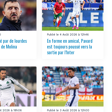
0
Publié le 4 Août 2026 à 12h46
é par de lourdes
En forme en amical, Pavard
 de Molina
est toujours poussé vers la
sortie par l’Inter
oût 2026 à 18h06
Publié le 3 Août 2026 à 12h00