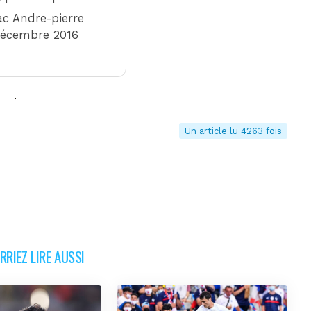
c Andre-pierre
DIM 30 AOÛT
décembre 2016
20H45
MONACO
MARSEILLE
Un article lu 4263 fois
RIEZ LIRE AUSSI