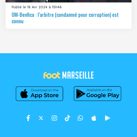
Publié le 16 Avr 2024 à 15h46
OM-Benfica : l’arbitre (condamné pour corruption) est
connu