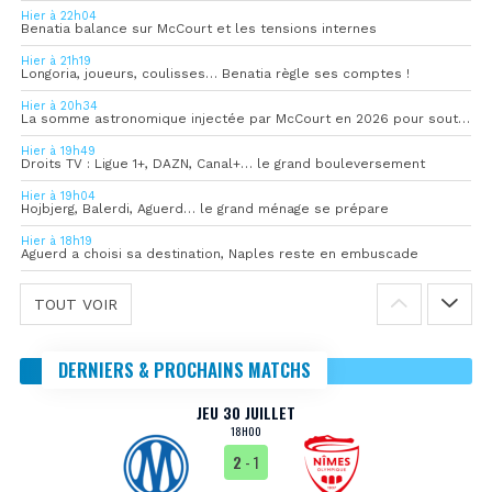
Hier à 22h04
Benatia balance sur McCourt et les tensions internes
Hier à 21h19
Longoria, joueurs, coulisses… Benatia règle ses comptes !
Hier à 20h34
La somme astronomique injectée par McCourt en 2026 pour soutenir l’OM
Hier à 19h49
Droits TV : Ligue 1+, DAZN, Canal+… le grand bouleversement
Hier à 19h04
Hojbjerg, Balerdi, Aguerd… le grand ménage se prépare
Hier à 18h19
Aguerd a choisi sa destination, Naples reste en embuscade
TOUT VOIR
DERNIERS & PROCHAINS MATCHS
JEU 30 JUILLET
18H00
2
- 1