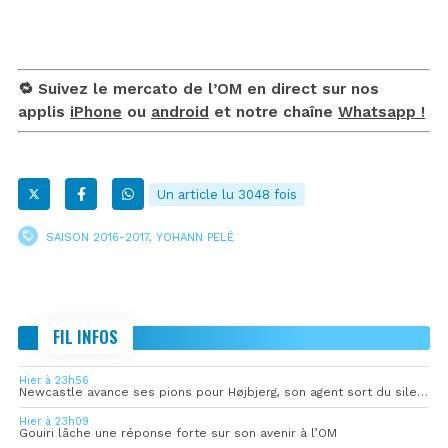
🔁 Suivez le mercato de l’OM en direct sur nos
applis
iPhone
ou
android
et notre chaîne
Whatsapp !
Un article lu 3048 fois
SAISON 2016-2017
,
YOHANN PELÉ
FIL INFOS
Hier à 23h56
Newcastle avance ses pions pour Højbjerg, son agent sort du silence
Hier à 23h09
Gouiri lâche une réponse forte sur son avenir à l’OM