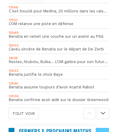
17h46
C’est bouclé pour Medina, 20 millions dans les caisses de l’OM
17h01
L’OM relance une piste en défense
15h49
Benatia en remet une couche sur un avenir au PSG
15h03
L’aveu sincère de Benatia sur le départ de De Zerbi
14h18
Restes, Atubolu, Bulka… L’OM galère pour son futur gardien numéro 1
13h33
Benatia justifie le choix Beye
12h45
Benatia assume toujours d’avoir écarté Rabiot
12h04
Benatia confirme avoir aidé sur le dossier Greenwood
TOUT VOIR
DERNIERS & PROCHAINS MATCHS