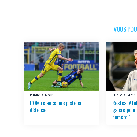
VOUS POUR
Publié à 17h01
Publié à 14h18
L’OM relance une piste en
Restes, Atu
défense
galère pour
numéro 1