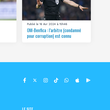
Publié le 16 Avr 2024 à 15h46
OM-Benfica : l’arbitre (condamné
pour corruption) est connu
LE SITE