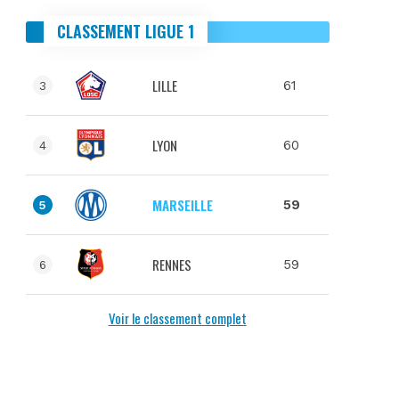
CLASSEMENT LIGUE 1
LILLE
61
3
LYON
60
4
MARSEILLE
59
5
RENNES
59
6
Voir le classement complet