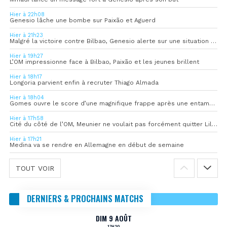
Hier à 22h08
Genesio lâche une bombe sur Paixão et Aguerd
Hier à 21h23
Malgré la victoire contre Bilbao, Genesio alerte sur une situation « pas idéale »
Hier à 19h27
L’OM impressionne face à Bilbao, Paixão et les jeunes brillent
Hier à 18h17
Longoria parvient enfin à recruter Thiago Almada
Hier à 18h04
Gomes ouvre le score d’une magnifique frappe après une entame convaincante
Hier à 17h58
Cité du côté de l’OM, Meunier ne voulait pas forcément quitter Lille
Hier à 17h21
Medina va se rendre en Allemagne en début de semaine
TOUT VOIR
DERNIERS & PROCHAINS MATCHS
DIM 9 AOÛT
17H30