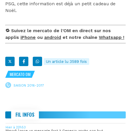
PSG, cette information est déjà un petit cadeau de
Noël.
🔁 Suivez le mercato de l’OM en direct sur nos
applis
iPhone
ou
android
et notre chaîne
Whatsapp !
Un article lu 3589 fois
MERCATO OM
SAISON 2016-2017
FIL INFOS
Hier à 22h53
Mmadi lance un message fort à Genesio après son but