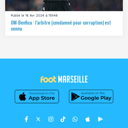
Publié le 16 Avr 2024 à 15h46
OM-Benfica : l’arbitre (condamné pour corruption) est
connu