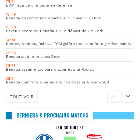
17h01
L’OM relance une piste en défense
15h49
Benatia en remet une couche sur un avenir au PSG
15h03
L’aveu sincère de Benatia sur le départ de De Zerbi
14h18
Restes, Atubolu, Bulka… L’OM galère pour son futur gardien numéro 1
13h33
Benatia justifie le choix Beye
12h45
Benatia assume toujours d’avoir écarté Rabiot
12h04
Benatia confirme avoir aidé sur le dossier Greenwood
TOUT VOIR
DERNIERS & PROCHAINS MATCHS
JEU 30 JUILLET
18H00